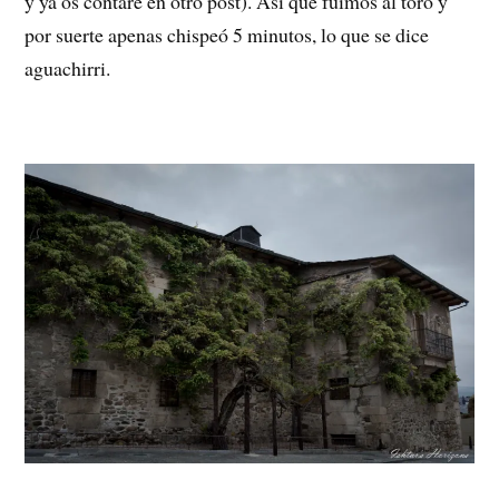
y ya os contaré en otro post). Así que fuimos al toro y
por suerte apenas chispeó 5 minutos, lo que se dice
aguachirri.