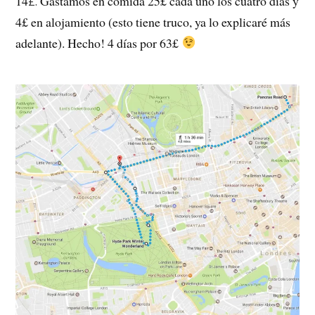
14
Gastamos en comida 25£ cada uno los cuatro días y
£.
4£ en alojamiento (esto tiene truco, ya lo explicaré más
adelante). Hecho! 4 días por 63£