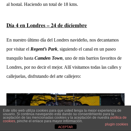
al hostal. Haciendo un total de 18 kms.
Día 4 en Londres – 24 de diciembre
En nuestro último día del Londres navideño, nos decantamos
por visitar el
Regent’s Park
, siguiendo el canal en un paseo
tranquilo hasta
Camden Town
, uno de mis barrios favoritos de
Londres, por no decir el mejor. Allí visitamos todas las calles y
callejuelas, disfrutando del arte callejero:
Este sitio web utiliza cookies para que usted tenga la mejor experiencia de
usuario. Si continúa navegando está dando su consentimiento para la
aceptación de las mencionadas cookies y la aceptación de nuestra
política de
cookies
, pinche el enlace para mayor información.
plugin cookies
ACEPTAR