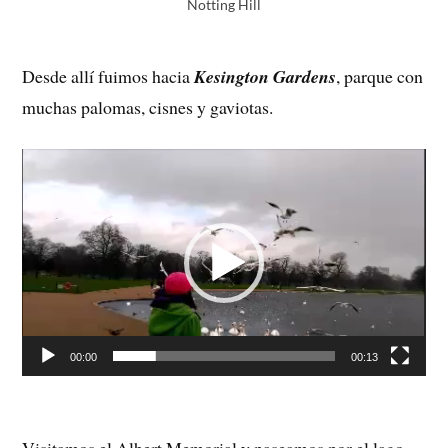
Notting Hill
Desde allí fuimos hacia
Kesington Gardens
, parque con
muchas palomas, cisnes y gaviotas.
Reproductor
de
vídeo
00:00
00:13
Visitamos el Albert Memorial y paseamos por el lago.