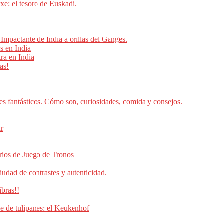
e: el tesoro de Euskadi.
mpactante de India a orillas del Ganges.
as en India
ra en India
as!
es fantásticos. Cómo son, curiosidades, comida y consejos.
ar
arios de Juego de Tronos
udad de contrastes y autenticidad.
bras!!
e de tulipanes: el Keukenhof