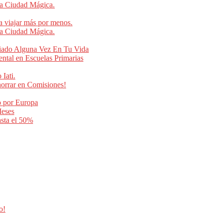
na Ciudad Mágica.
a viajar más por menos.
na Ciudad Mágica.
iado Alguna Vez En Tu Vida
ntal en Escuelas Primarias
 Iati.
horrar en Comisiones!
o por Europa
Meses
sta el 50%
o!