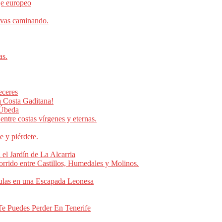
je europeo
 vas caminando.
as.
eceres
a Costa Gaditana!
 Úbeda
entre costas vírgenes y eternas.
e y piérdete.
l Jardín de La Alcarria
orrido entre Castillos, Humedales y Molinos.
dulas en una Escapada Leonesa
Te Puedes Perder En Tenerife