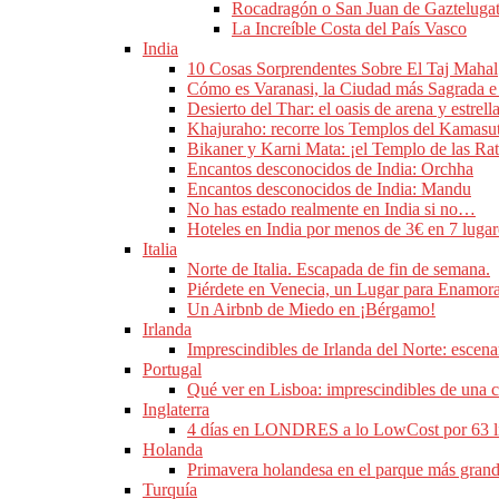
Rocadragón o San Juan de Gaztelugatx
La Increíble Costa del País Vasco
India
10 Cosas Sorprendentes Sobre El Taj Mahal
Cómo es Varanasi, la Ciudad más Sagrada e I
Desierto del Thar: el oasis de arena y estrell
Khajuraho: recorre los Templos del Kamasut
Bikaner y Karni Mata: ¡el Templo de las Rat
Encantos desconocidos de India: Orchha
Encantos desconocidos de India: Mandu
No has estado realmente en India si no…
Hoteles en India por menos de 3€ en 7 lugar
Italia
Norte de Italia. Escapada de fin de semana.
Piérdete en Venecia, un Lugar para Enamor
Un Airbnb de Miedo en ¡Bérgamo!
Irlanda
Imprescindibles de Irlanda del Norte: escen
Portugal
Qué ver en Lisboa: imprescindibles de una ci
Inglaterra
4 días en LONDRES a lo LowCost por 63 li
Holanda
Primavera holandesa en el parque más grand
Turquía