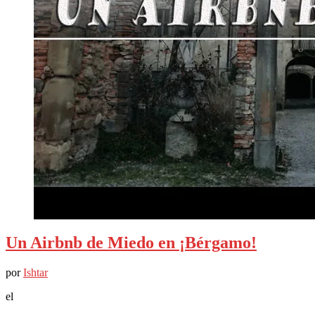
Un Airbnb de Miedo en ¡Bérgamo!
por
Ishtar
el