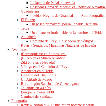
La laguna de Peñalara nevada
Cascadas Cerca de Madrid: el Chorro de Navafría.
Guadalajara
Pueblos Negros de Guadalajara – Ruta fotográfica
El Bierzo
Un paseo primaveral por la Tebaida Berciana
Teide
Un amanecer inolvidable en la cumbre del Teide
Andalucía
Caminito del Rey ¡Un sendero de vértigo!
Rutas y Senderos: Maravillas Naturales de España
Aventuras
¡Barranquismo en Somosierra!
¡Buceo en el Museo Atlántico!
¡Ski en Sierra Nevada!
Vértigo en el Caminito del Rey
Amanecer en el Teide
Desierto del Thar, India
Un Airbnb de Miedo
Rocadragón: San Juan de Gaztelugatxe
Tailandia en 40 días
Europa: 2 meses, 800€
Caminos de Santiago
Fotografía
Review Nikon d5200: una réflex potente y barata.