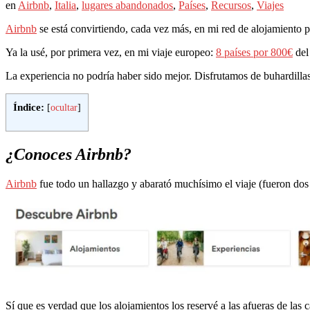
en
Airbnb
,
Italia
,
lugares abandonados
,
Países
,
Recursos
,
Viajes
Airbnb
se está convirtiendo, cada vez más, en mi red de alojamiento p
Ya la usé, por primera vez, en mi viaje europeo:
8 países por 800€
del
La experiencia no podría haber sido mejor. Disfrutamos de buhardillas
Índice:
[
ocultar
]
¿Conoces Airbnb?
Airbnb
fue todo un hallazgo y abarató muchísimo el viaje (fueron dos 
Sí que es verdad que los alojamientos los reservé a las afueras de la