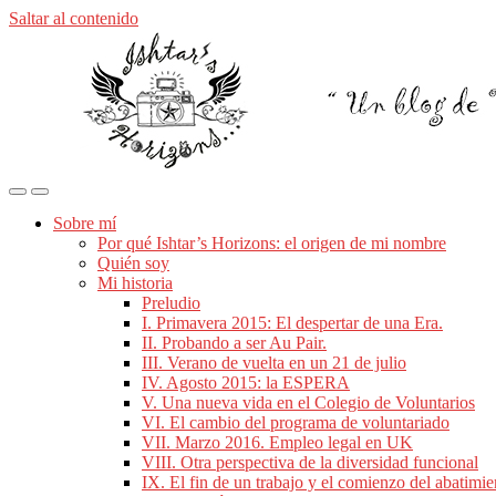
Saltar al contenido
Alternar
Alternar
el
el
Sobre mí
menú
campo
Por qué Ishtar’s Horizons: el origen de mi nombre
móvil
de
Quién soy
búsqueda
Mi historia
Preludio
I. Primavera 2015: El despertar de una Era.
II. Probando a ser Au Pair.
III. Verano de vuelta en un 21 de julio
IV. Agosto 2015: la ESPERA
V. Una nueva vida en el Colegio de Voluntarios
VI. El cambio del programa de voluntariado
VII. Marzo 2016. Empleo legal en UK
VIII. Otra perspectiva de la diversidad funcional
IX. El fin de un trabajo y el comienzo del abatimie