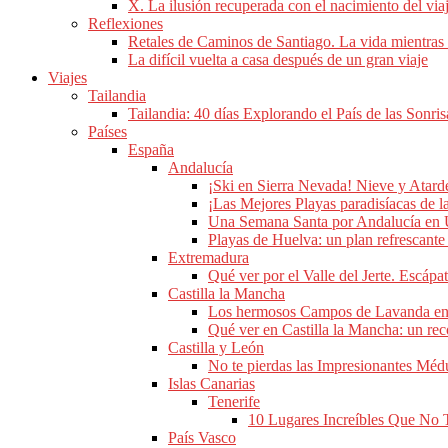
X. La ilusión recuperada con el nacimiento del via
Reflexiones
Retales de Caminos de Santiago. La vida mientras
La difícil vuelta a casa después de un gran viaje
Viajes
Tailandia
Tailandia: 40 días Explorando el País de las Sonris
Países
España
Andalucía
¡Ski en Sierra Nevada! Nieve y Atard
¡Las Mejores Playas paradisíacas de l
Una Semana Santa por Andalucía en
Playas de Huelva: un plan refrescante 
Extremadura
Qué ver por el Valle del Jerte. Escápat
Castilla la Mancha
Los hermosos Campos de Lavanda en e
Qué ver en Castilla la Mancha: un rec
Castilla y León
No te pierdas las Impresionantes Mé
Islas Canarias
Tenerife
10 Lugares Increíbles Que No 
País Vasco