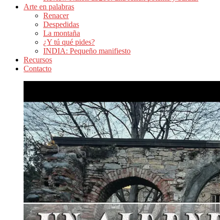
Arte en palabras
Renacer
Despedidas
La montaña
¿Y tú qué pides?
INDIA: Pequeño manifiesto
Recursos
Contacto