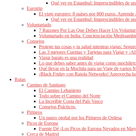
Qué ver en Estambul: Imprescindibles de u
Eurotrip
El viaje europeo: 8 países por 800 euros. Aprende 
Qué ver en Estambul: Imprescindibles de u
Voluntariado
7 Razones Por Las Que Debes Hacer Un Voluntar
Voluntariado en India: Concienciación Medioambie
Consejos
Protege tus cosas y tu salud mientras viajas: Seguro
Las 3 mejores Cuentas y Tarjetas para Viajar y ¡A
Viajar barato es una realidad
Lo que debes saber antes de viajar como mochiler
Qué llevar en la Mochila para un Viaje de varios 
¡Black Friday con Raiola Networks! Aprovecha ha
Rutas
Camino de Santiago
El Camino Lebaniego
Todo sobre el Camino del Norte
La Increíble Costa del País Vasco
Consejos Prácticos.
Pirineos
Un paseo otoñal por los Pirineos de Ordesa
Picos de Europa
Fuente Dé ¡Los Picos de Europa Nevados en May
Cerca de Madrid