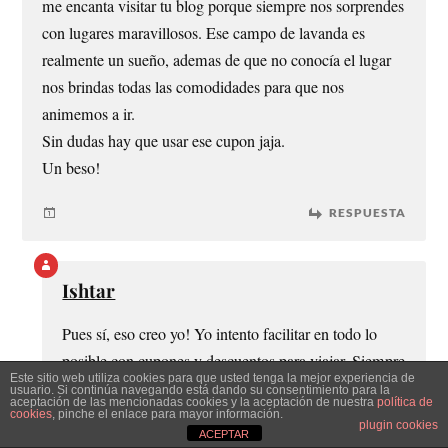
me encanta visitar tu blog porque siempre nos sorprendes
con lugares maravillosos. Ese campo de lavanda es
realmente un sueño, ademas de que no conocía el lugar
nos brindas todas las comodidades para que nos
animemos a ir.
Sin dudas hay que usar ese cupon jaja.
Un beso!
RESPUESTA
Ishtar
Pues sí, eso creo yo! Yo intento facilitar en todo lo
posible con cupones y descuentos para viajar. Siempre
Este sitio web utiliza cookies para que usted tenga la mejor experiencia de
hay cosillas que nos pueden hacer baratear mucho
usuario. Si continúa navegando está dando su consentimiento para la
aceptación de las mencionadas cookies y la aceptación de nuestra
política de
nuestros viajes. Gracias por comentar!
cookies
, pinche el enlace para mayor información.
plugin cookies
ACEPTAR