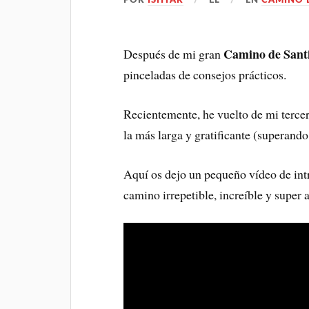
POR
ISHTAR
EL
EN
CAMINO 
Camino de Sant
Después de mi gran
pinceladas de consejos prácticos.
Recientemente, he vuelto de mi terce
la más larga y gratificante (superando
Aquí os dejo un pequeño vídeo de int
camino irrepetible, increíble y super 