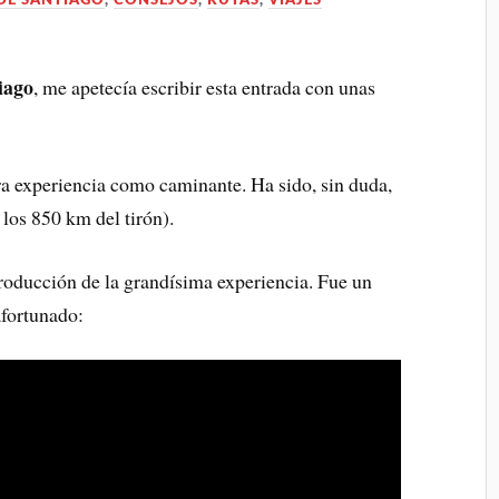
DE SANTIAGO
,
CONSEJOS
,
RUTAS
,
VIAJES
iago
, me apetecía escribir esta entrada con unas
ra experiencia como caminante. Ha sido, sin duda,
 los 850 km del tirón).
roducción de la grandísima experiencia. Fue un
afortunado: