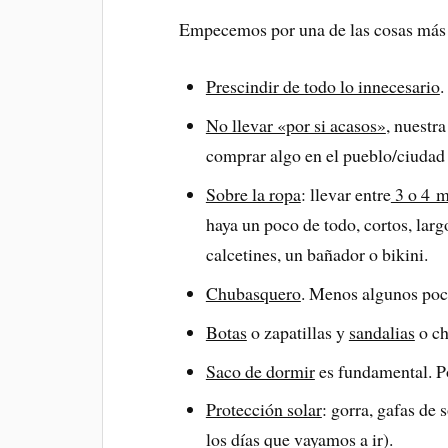
Empecemos por una de las cosas más i
Prescindir de todo lo innecesario
.
No llevar «por si acasos»
, nuestr
comprar algo en el pueblo/ciudad
Sobre la ropa
: llevar entre
3 o 4 
haya un poco de todo, cortos, larg
calcetines, un bañador o bikini.
Chubasquero
. Menos algunos pocos
Botas
o zapatillas y
sandalias
o ch
Saco de dormir
es fundamental. Po
Protección solar
: gorra, gafas de
los días que vayamos a ir).