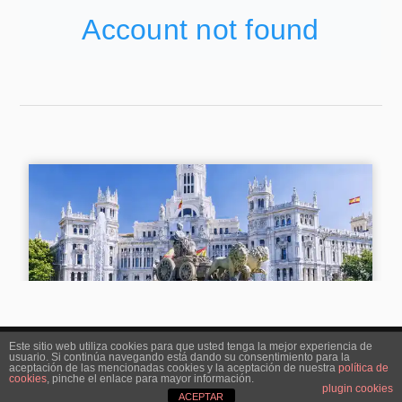
Este sitio web utiliza cookies para que usted tenga la mejor experiencia de
usuario. Si continúa navegando está dando su consentimiento para la
&
FUNCIONA CON
WORDPRESS
TEMA DE
ANDERS NORÉN
aceptación de las mencionadas cookies y la aceptación de nuestra
política de
cookies
, pinche el enlace para mayor información.
plugin cookies
ACEPTAR