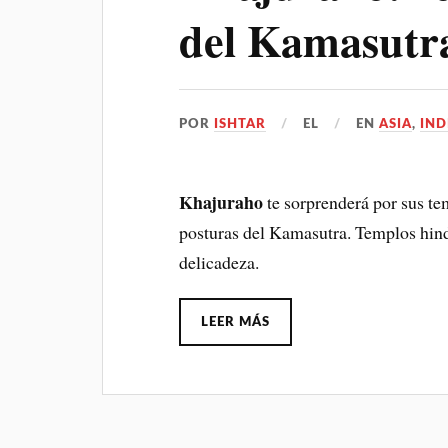
del Kamasutra
POR
ISHTAR
EL
EN
ASIA
,
IND
Khajuraho
te sorprenderá por sus te
posturas del Kamasutra. Templos hind
delicadeza.
LEER MÁS