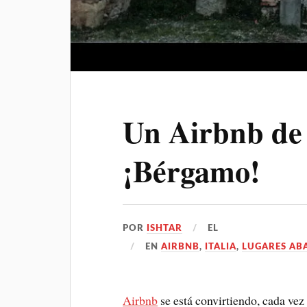
Un Airbnb de
¡Bérgamo!
POR
ISHTAR
EL
EN
AIRBNB
,
ITALIA
,
LUGARES A
Airbnb
se está convirtiendo, cada vez