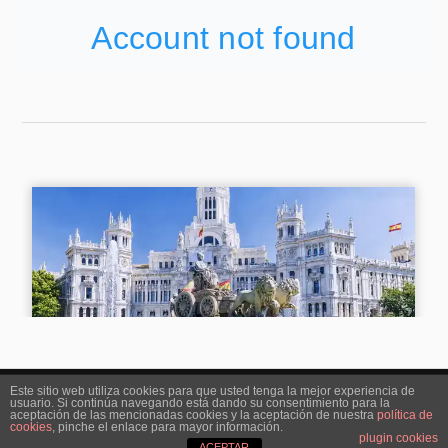
Este sitio web utiliza cookies para que usted tenga la mejor experiencia de
usuario. Si continúa navegando está dando su consentimiento para la
&
FUNCIONA CON
WORDPRESS
TEMA DE
ANDERS NORÉN
aceptación de las mencionadas cookies y la aceptación de nuestra
política de
cookies
, pinche el enlace para mayor información.
plugin cookies
ACEPTAR