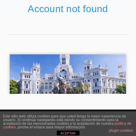
Este sitio web utiliza cookies para que usted tenga la mejor experiencia de
usuario. Si continúa navegando está dando su consentimiento para la
&
FUNCIONA CON
WORDPRESS
TEMA DE
ANDERS NORÉN
aceptación de las mencionadas cookies y la aceptación de nuestra
política de
cookies
, pinche el enlace para mayor información.
plugin cookies
ACEPTAR