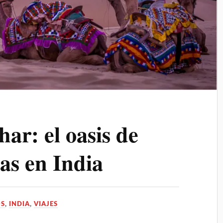
har: el oasis de
las en India
OS
,
INDIA
,
VIAJES